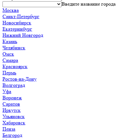
поле
Введите название города
пустым.
Москва
Санкт-Петербург
Новосибирск
Екатеринбург
Нижний Новгород
Казань
Челябинск
Омск
Самара
Красноярск
Пермь
Ростов-на-Дону
Волгоград
Уфа
Воронеж
Саратов
Иркутск
Ульяновск
Хабаровск
Пенза
Белгород